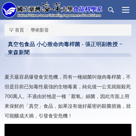
跳
到
主
要
💡 首頁
學術影音
內
容
真空包食品 小心致命肉毒桿菌 - 張正明副教授 ~
區
東森新聞
夏天最容易爆發食安危機，而有一種細菌叫做肉毒桿菌，不
但是目前已知毒性最強的生物毒素，純化後一公克就能殺死
700萬人。不過由於牠是一種「厭氧」細菌，因此市面上用
來保鮮的「真空」食品，如果沒有做好嚴密的殺菌措施，就
可能釀成大禍，引發食安危機！