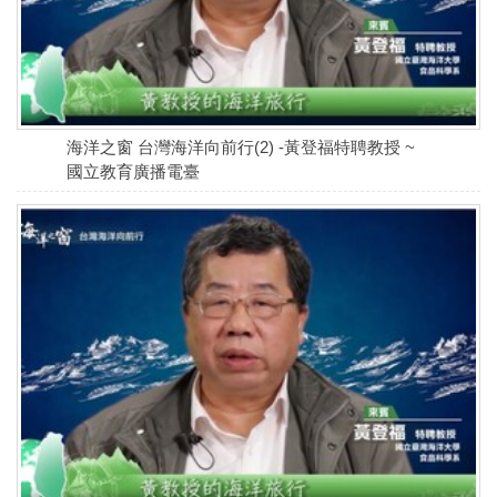
海洋之窗 台灣海洋向前行(2) -黃登福特聘教授 ~
國立教育廣播電臺