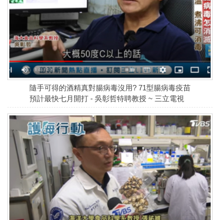
隨手可得的酒精真對腸病毒沒用? 71型腸病毒疫苗
預計最快七月開打 - 吳彰哲特聘教授 ~ 三立電視