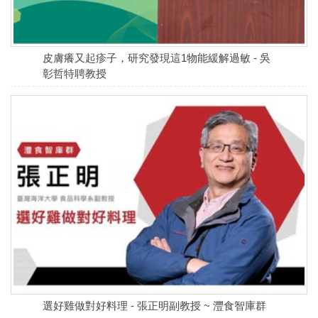
皮膚癢又起疹子，研究發現這1物能緩解過敏 - 吳
彰哲特聘教授
選好雞做對好料理 - 張正明副教授 ~ 灃食智庫群