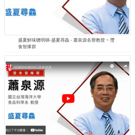
盛夏鮮味聰明啖-盛夏尋鱻 - 蕭泉源名譽教授 ~ 灃
食智庫群