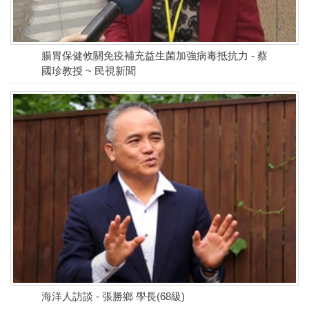
腸胃保健攸關免疫補充益生菌加強病毒抵抗力 - 蔡
國珍教授 ~ 民視新聞
海洋人訪談 - 張勝鄉 學長(68級)