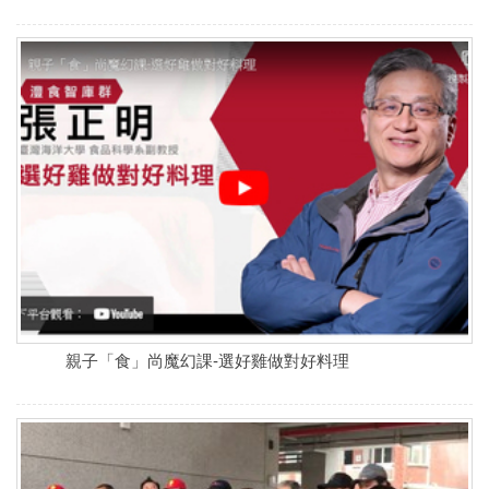
親子「食」尚魔幻課-選好雞做對好料理