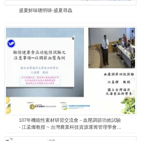
盛夏鮮味聰明啖-盛夏尋鱻
107年機能性素材研習交流會－血壓調節功效試驗
- 江孟燦教授 ~ 台灣農業科技資源運籌管理學會專
訪