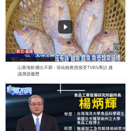
山寨海鮮層出不窮 - 張祐維教授接受TVBS專訪 建
議溯源履歷