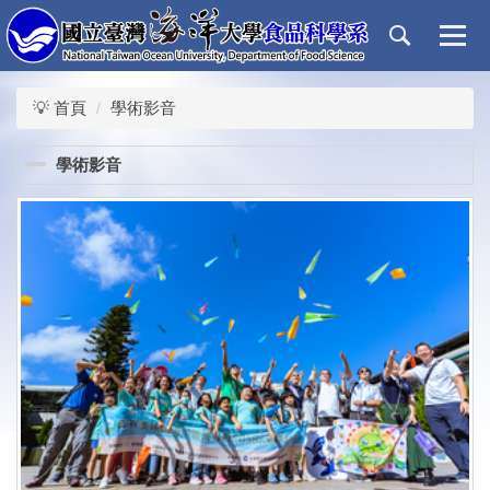
跳
到
主
要
💡 首頁
學術影音
內
容
區
學術影音