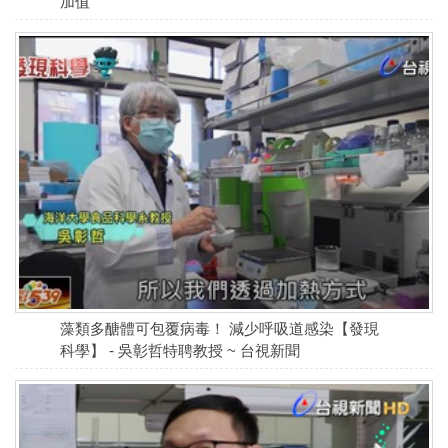
加值
藻類多醣體可包覆病毒！ 減少呼吸道感染【發現
科學】 - 吳彰哲特聘教授 ~ 台視新聞