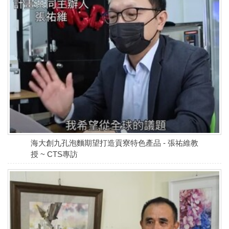
海大創九孔泡麵期望打造貢寮特色產品 - 張祐維教
授 ~ CTS專訪