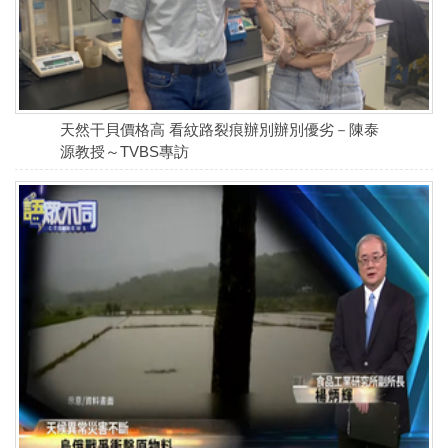
天然干貝價格高 看紋路裂痕辦別辦別優劣－陳泰
源教授～TVBS專訪