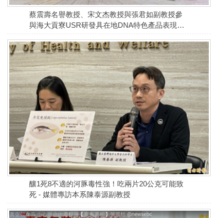
蔡震壽名譽教授、宋文杰教授與張君如副教授參
與海大貢寮USR研發具在地DNA特色產品表現亮
眼🎉
釀1死8不適的河豚毒性強！吃兩片20公克可能致
死 - 媒體專訪本系陳泰源副教授