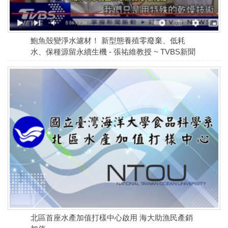
鮑魚殼變淨水濾材！ 新型態養殖零廢棄、低耗
水、保種源留永續生機 - 張祐維教授 ~ TVBS新聞
北區首座水產加值打樣中心啟用 海大助漁民產銷