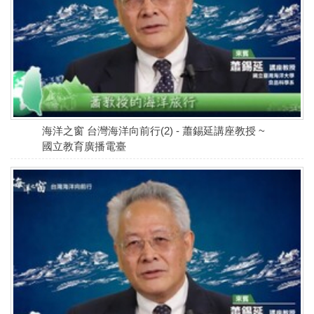
海洋之窗 台灣海洋向前行(2) - 蕭錫延講座教授 ~
國立教育廣播電臺