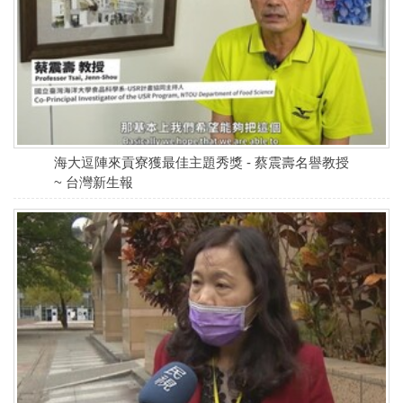
海大逗陣來貢寮獲最佳主題秀獎 - 蔡震壽名譽教授
~ 台灣新生報