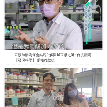
豆漿加醋為何會結塊? 解開鹹豆漿之謎~台視新聞
【發現科學】 張祐維教授