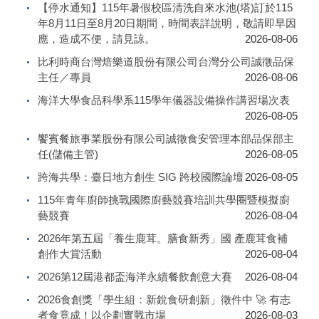
【停⽔通知】115年暑假校區清洗⾃來⽔池(塔)訂於115
年8⽉11⽇⾄8⽉20⽇期間，時間表詳說明，敬請即早因
應，造成不便，請⾒諒。
2026-08-06
比利時商台灣焙樂道股份有限公司台灣分公司誠徵品保
主任／專員
2026-08-06
海洋大學食品科學系115學年儀器設備操作講習場次表
2026-08-05
饗賓餐旅事業股份有限公司誠徵食安管理本部品保部主
任(儲備主管)
2026-08-05
跨海共學：臺日地方創生 SIG 跨校國際論壇
2026-08-05
115年青年廚師挑戰國際廚藝競賽培訓共學圈暨模擬廚
藝競賽
2026-08-04
2026年第五屆「養生鹿茸。膳食新秀」國 產鹿茸食補
創作大賞活動
2026-08-04
2026第12屆港都盃海洋永續餐飲創意大賽
2026-08-04
2026食創獎「學生組：新銳食研創新」徵件中 🚀 有志
者食竟成！以企劃實戰市場
2026-08-03