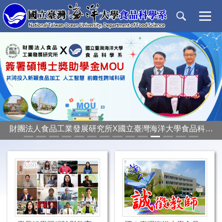
跳
到
主
要
內
容
區
‹
›
財團法人食品工業發展研究所X國立臺灣海洋大學食品科學
系碩博士獎助學金說明會暨MOU簽署典禮📢