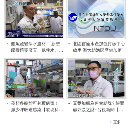
教授 ~ 三立電視
鮑魚殼變淨水濾材！ 新型
北區首座水產加值打樣中心
態養殖零廢棄、低耗水、保
啟用 海大助漁民產銷加值
種源留永續生機 - 張祐維教
授 ~ TVBS新聞
藻類多醣體可包覆病毒！
豆漿加醋為何會結塊? 解開
減少呼吸道感染【發現科
鹹豆漿之謎~台視新聞【發
學】 - 吳彰哲特聘教授 ~ 台
現科學】 張祐維教授
視新聞
更多...