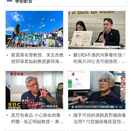
學術影音
蔡震壽名譽教授、宋文杰教
釀1死8不適的河豚毒性強！
授與張君如副教授參與海大
吃兩片20公克可能致死 - 媒
貢寮USR研發具在地DNA
體專訪本系陳泰源副教授
特色產品表現亮眼🎉
真空包食品 小心致命肉毒
隨手可得的酒精真對腸病毒
桿菌 - 張正明副教授 ~ 東森
沒用? 71型腸病毒疫苗預計
新聞
最快七月開打 - 吳彰哲特聘